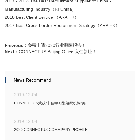
2017 - 2018 The Best Recruitment Supplier of China -
Manufacturing Industry（RI China）
2018 Best Client Service （ARA HK）
2017 Best Cross-border Recruitment Strategy（ARA HK）
Previous：
免费申请2020行业薪酬报告！
Next：
CONNECTUS Beijing Office 入住新址！
News Recommend
2019-12-04
CONNECTUS荣获“十佳学习型组织机构”奖
2019-12-04
2020 CONNECTUS COMMPANY PROFILE