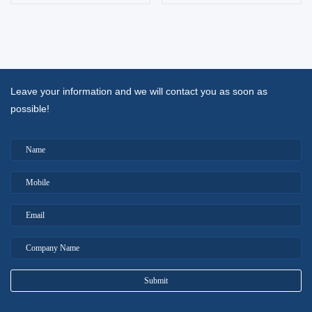
公开课 | 实用进阶：Excel统
公开课程 | 点时成金：目标与
计分析圆满结束！
时间管理
Release Time：2019-12-04
Release Time：2019-12-04
Leave your information and we will contact you as soon as
2019年6月18日，由Training
2019年6月19日，点时成金：目标
possible!
Gateway举办的公开课程——实用
与时间管理公开课程邀请到有着丰
进阶：Excel数据...
富企业管理经...