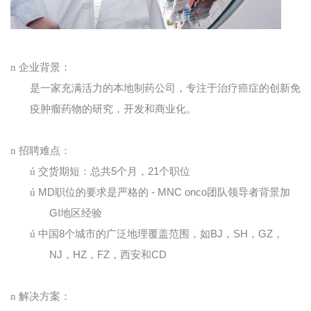
n
企业背景：
是一家充满活力的本地制药公司，专注于治疗癌症的创新免
疫肿瘤药物的研究，开发和商业化。
n
招聘难点：
ú
交货期短：总共
5
个月，
21
个职位
ú
MD
职位的要求是严格的
- MNC onco
团队领导者背景加
GI
地区经验
ú
中国
8
个城市的广泛地理覆盖范围，如
BJ
，
SH
，
GZ
，
NJ
，
HZ
，
FZ
，西安和
CD
n
解决方案：