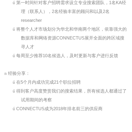
ú
第一时间针对客户招聘需求设立专业搜索团队，
1
名
KA
经
理（联系人），
2
名经验丰富的顾问和以及
2
名
researcher
ú
将整个人才市场划分为华北和华南两个地区，依靠强大的
数据库和网络资源
CONNECTUS
展开全面的跨区域搜
寻人才
ú
每周至少推荐
10
名候选人，及时更新与客户进行反馈
n
经验分享：
ú
在
5
个月内成功完成
21
个职位招聘
ú
得到客户高度赞赏我们的搜索结果，所有候选人都通过了
试用期间的考察
ú
CONNECTUS
成为
2018
年排名前三的供应商