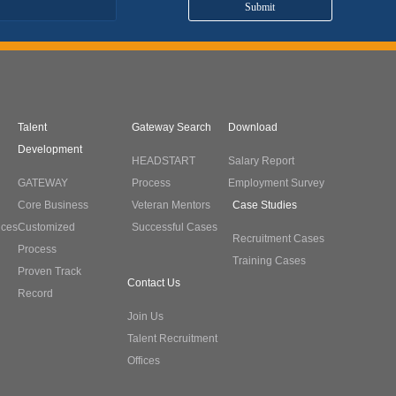
Talent
Gateway Search
Download
Development
HEADSTART
Salary Report
GATEWAY
Process
Employment Survey
Core Business
Veteran Mentors
Case Studies
ices
Customized
Successful Cases
Recruitment Cases
Process
Training Cases
Proven Track
Contact Us
Record
Join Us
Talent Recruitment
Offices