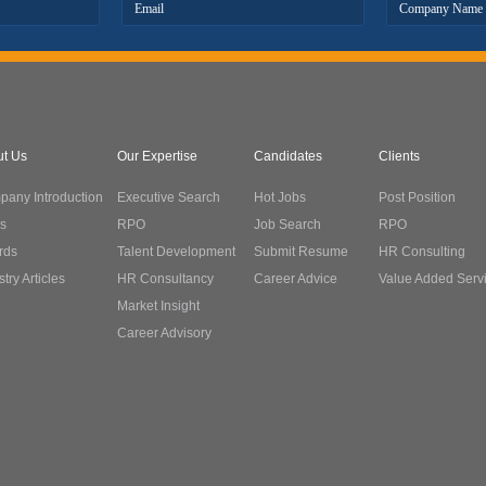
ut Us
Our Expertise
Candidates
Clients
any Introduction
Executive Search
Hot Jobs
Post Position
s
RPO
Job Search
RPO
rds
Talent Development
Submit Resume
HR Consulting
stry Articles
HR Consultancy
Career Advice
Value Added Serv
Market Insight
Career Advisory