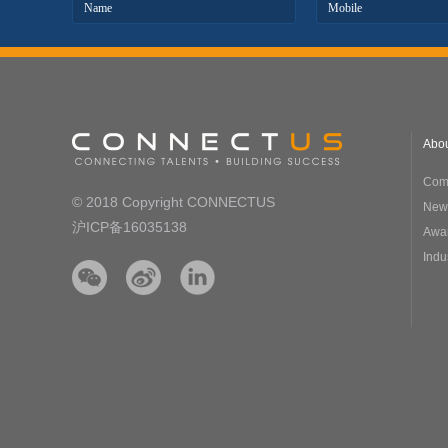
Abo
Comp
© 2018 Copyright CONNECTUS
New
沪ICP备16035138
Awa
Indu