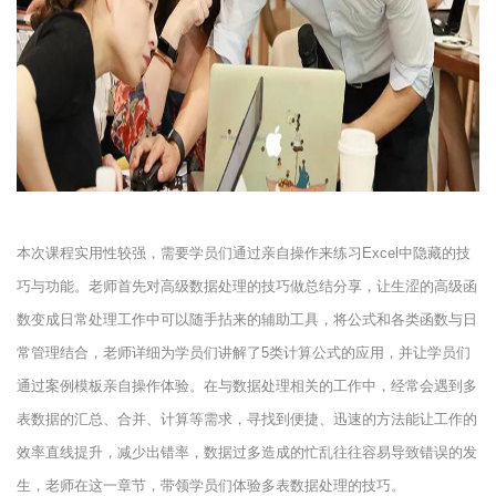
本次课程实用性较强，需要学员们通过亲自操作来练习Excel中隐藏的技
巧与功能。老师首先对高级数据处理的技巧做总结分享，让生涩的高级函
数变成日常处理工作中可以随手拈来的辅助工具，将公式和各类函数与日
常管理结合，老师详细为学员们讲解了5类计算公式的应用，并让学员们
通过案例模板亲自操作体验。在与数据处理相关的工作中，经常会遇到多
表数据的汇总、合并、计算等需求，寻找到便捷、迅速的方法能让工作的
效率直线提升，减少出错率，数据过多造成的忙乱往往容易导致错误的发
生，老师在这一章节，带领学员们体验多表数据处理的技巧。