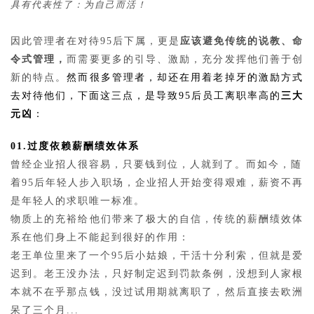
具有代表性了：为自己而活！
因此管理者在对待95后下属，更是
应该避免传统的说教、命
令式管理，
而需要更多的引导、激励，充分发挥他们善于创
新的特点。
然而很多管理者，却还在用着老掉牙的激励方式
去对待他们，下面这三点，是导致95后员工离职率高的
三大
元凶
：
01.过度依赖薪酬绩效体系
曾经企业招人很容易，只要钱到位，人就到了。而如今，随
着95后年轻人步入职场，企业招人开始变得艰难，薪资不再
是年轻人的求职唯一标准。
物质上的充裕给他们带来了极大的自信，传统的薪酬绩效体
系在他们身上不能起到很好的作用：
老王单位里来了一个95后小姑娘，干活十分利索，但就是爱
迟到。老王没办法，只好制定迟到罚款条例，没想到人家根
本就不在乎那点钱，没过试用期就离职了，然后直接去欧洲
呆了三个月...