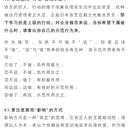
语言的巨人、行动的矮子现象在现实生活中比比皆是，此种
做法乃管理者之大忌。正如日本东芝总裁士光敏夫所言：
部
下学习的是上级的行动。对企业领导来说，当你希望下属做
什么时，请拿出你自己的示范行为来。
作为领导，当然不可能不“说”，却更忌讳
不“做”。“说”与“做”简单的组合有五种，其示范作用各有不
同：
①说了，不做，负作用最大；
②不说，不做，负作用次之；
③不说，做了，有积极作用；
④边说，边做，有很好的示范作用；
⑤做了，再说，示范作用次之。
03.要注意善用“影响”的方式
影响方式是一种“肯定”的思维，它肯定人的主观能动性，强
调以人为本，承认个性都会有意识地追求自身价值。作为领