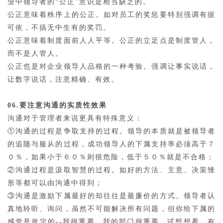
业中领导者的“公正”意识是相当缺乏的。
公正意味着秩序上的公正。如对员工的奖惩要特别强调有据
可依，不搞无中生有的奖罚。
公正意味着制度面前人人平等。公正的立足点是制度管人，
而不是人管人。
公正也是对企业领导人品格的一种考验。强调让事实说话，
让数字说话，注意精确、有效。
06.要注意沟通的实质性效果
沟通对于管理者来说更具有特殊意义：
①沟通的过程是争取支持的过程。领导的本质就是被领导者
的追随与服从的过程，成功领导人的下属支持率必须高于７
０％，如果小于６０％则很危险，低于５０％就是不合格；
②沟通过程是汲取智慧的过程。如好的方法、主意、决策雏
形等都可以由沟通中得到；
③沟通是激励下属最好的却往往是最廉价的方式。领导者认
真地聆听、询问，虽然不可能解决所有问题，但你给下属的
感觉是肯定的--我很重要，我的部门很重要。试想想看，有