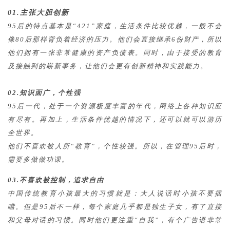
01.
主张大胆创新
95后的特点基本是“421”家庭，生活条件比较优越，一般不会
像80后那样背负着经济的压力。他们会直接继承6份财产，所以
他们拥有一张非常健康的资产负债表。同时，由于接受的教育
及接触到的崭新事务，让他们会更有创新精神和实践能力。
02.
知识面广，个性强
95后一代，处于一个资源极度丰富的年代，网络上各种知识应
有尽有。再加上，生活条件优越的情况下，还可以就可以游历
全世界。
他们不喜欢被人所“教育”，个性较强。所以，在管理95后时，
需要多做做功课。
03.不喜欢被控制，追求自由
中国传统教育小孩最大的习惯就是：大人说话时小孩不要插
嘴。但是95后不一样，每个家庭几乎都是独生子女，有了直接
和父母对话的习惯。同时他们更注重“自我”，有个广告语非常