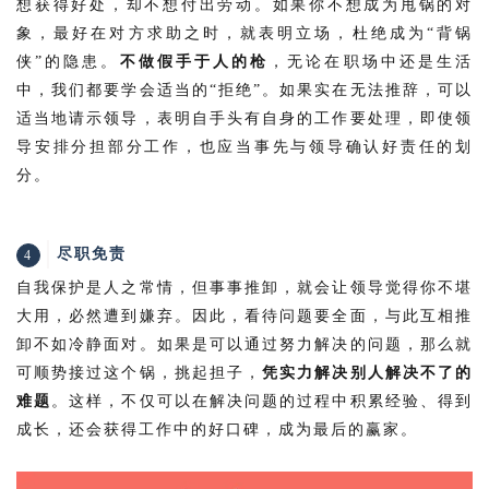
想获得好处，却不想付出劳动。如果你不想成为甩锅的对
象，最好在对方求助之时，就表明立场，杜绝成为“背锅
侠
”
的隐患。
不做假手于人的枪
，无论在职场中还是生活
中，我们都要学会适当的“拒绝”。如果实在无法推辞，可以
适当地请示领导，表明自手头有自身的工作要处理，即使领
导安排分担部分工作，也应当事先与领导确认好责任的划
分。
尽职免责
4
自我保护是人之常情，但事事推卸，就会让领导觉得你不堪
大用，必然遭到嫌弃。
因此，看待问题要全面，与此互相推
卸不如冷静面对。
如果是可以通过努力解决的问题，那么就
可顺势接过这个锅，挑起担子，
凭实力解决别人解决不了的
难题
。这样，不仅可以在解决问题的过程中积累经验、得到
成长，还会获得工作中的好口碑，成为最后的赢家。