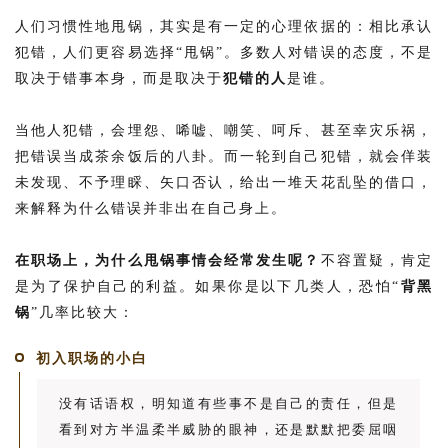
人们习惯性地甩锅，其实是有一定的心理依据的：相比承认
犯错，人们更容易选择“甩锅”。多数人对错误的态度，不是
取决于错事本身，而是取决于
犯错的人
是谁。
当他人犯错，会埋怨、唏嘘、嘲笑、呵斥、甚至幸灾乐祸，
把错误当成茶余饭后的八卦。而一轮到自己犯错，就会佯装
未发现、不予理睬、矢口否认，给出一堆天花乱坠的借口，
来解释为什么错误并非出在自己身上。
在职场上，为什么甩锅事情会经常发生呢？
不容置疑，肯定
是为了保护自己的利益。如果你是以下几类人，恐怕“
背黑
锅
”几率比较大：
初入职场的小白
没有话语权，明知道有些事不是自己的责任，但是
看到对方半温柔半威胁的眼神，还是默默把委屈咽