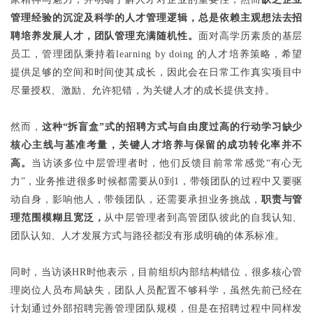
管理经验的沉淀及科学的人才管理逻辑，总是依赖主观想法去招
聘培养发展人才，团队管理充满随机性。
面对高学历素质的基层
员工，管理团队秉持着learning by doing 的人才培养策略，希望
提供足够的空间和时间使其成长，因此会在日常工作真实项目中
尽量授权、激励、允许犯错，为关键人才的成长提供支持。
然而，
这种“拆盲盒”式的招聘方式与自由度过高的行动学习缺少
核心主线与基准考量，关键人才培养与保留的成功转化率并不
高。
当访谈多位中层管理者时，他们反馈目前常常感觉“有心无
力”，业务推进很多时候都需要从0到1，带领团队的过程中又要驱
动自身，影响他人，带领团队，还需要承担业务挑战，
职责与管
理范围模糊且宽泛，
从中层管理者到高管团队彼此的自我认知、
团队认知、人才发展方式与路径都没有形成明确的体系标准。
同时，当访谈HR时他表示，目前组织内部结构错位，很多核心管
理岗位人员布局缺失，团队人员配置不够科学，虽然先前已经在
计划通过外部招聘完善管理团队规模，但是在招聘过程中同样发