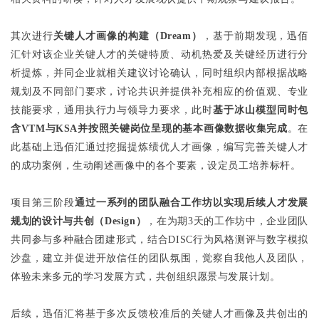
其次进行
关键人才画像的构建（Dream）
，基于前期发现，迅佰
汇针对该企业关键人才的关键特质、动机热爱及关键经历进行分
析提炼，并同企业就相关建议讨论确认，同时组织内部根据战略
规划及不同部门要求，讨论共识并提供补充相应的价值观、专业
技能要求，通用执行力与领导力要求，此时
基于冰山模型同时包
含VTM与KSA并按照关键岗位呈现的基本画像数据收集完成
。在
此基础上迅佰汇通过挖掘提炼绩优人才画像，编写完善关键人才
的成功案例，生动阐述画像中的各个要素，设定员工培养标杆。
项目第三阶段
通过一系列的团队融合工作坊以实现后续人才发展
规划的设计与共创（Design）
，在为期3天的工作坊中，企业团队
共同参与多种融合团建形式，结合DISC行为风格测评与数字模拟
沙盘，建立并促进开放信任的团队氛围，觉察自我他人及团队，
体验未来多元的学习发展方式，共创组织愿景与发展计划。
后续，迅佰汇将基于多次反馈校准后的关键人才画像及共创出的