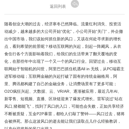
返回列表
随着创业大潮的过去，经济寒冬已然降临。流量红利消失、投资活
动减少，越来越多的大公司开始“优化”，小公司开始“关门”，外企撤
出中国市场，我们该如何抓住新的风口，又该在何处寻求新的增长
点，看到希望的前景呢？移动互联网的兴起，刮起一阵飓风，从衣
食住行各个方面影响着我们，给我们的生活带来了翻天覆地的变
化，在那些年中出现了一个又一个的风口行业。回望过去，移动互
联网始于智能机的问世，阿里巴巴抓住机遇All in 无线，从PC端霸主
进军移动端；互联网金融的兴起打破了固有的传统金融格局，阿
里、腾讯都构建了自己的金融业务，让消费场景有了更多可能；
O2O疯狂兴起、大数据、云、VR/AR、逐渐被应用，最近几年AI、
新零售、短视频、直播、区块链迎来了爆发式增长。雷军说过“站在
风口,猪都能飞”，找到了风口的入口，可能也会失败，正如共享经济
不断被质疑，互金P2P暴雷，都给人们敲了警钟——风口过去，猪将
会被摔死。那么这波风口的逝去能让我们汲取点儿什么经验教训，
以充分迎接新的风口出现？