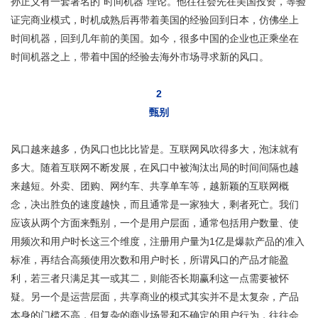
孙正义有一套著名的“时间机器”理论。他往往会先在美国投资，等验
证完商业模式，时机成熟后再带着美国的经验回到日本，仿佛坐上
时间机器，回到几年前的美国。如今，很多中国的企业也正乘坐在
时间机器之上，带着中国的经验去海外市场寻求新的风口。
2
甄别
风口越来越多，伪风口也比比皆是。互联网风吹得多大，泡沫就有
多大。随着互联网不断发展，在风口中被淘汰出局的时间间隔也越
来越短。外卖、团购、网约车、共享单车等，越新颖的互联网概
念，决出胜负的速度越快，而且通常是一家独大，剩者死亡。我们
应该从两个方面来甄别，一个是用户层面，通常包括用户数量、使
用频次和用户时长这三个维度，注册用户量为1亿是爆款产品的准入
标准，再结合高频使用次数和用户时长，所谓风口的产品才能盈
利，若三者只满足其一或其二，则能否长期赢利这一点需要被怀
疑。另一个是运营层面，共享商业的模式其实并不是太复杂，产品
本身的门槛不高，但复杂的商业场景和不确定的用户行为，往往会